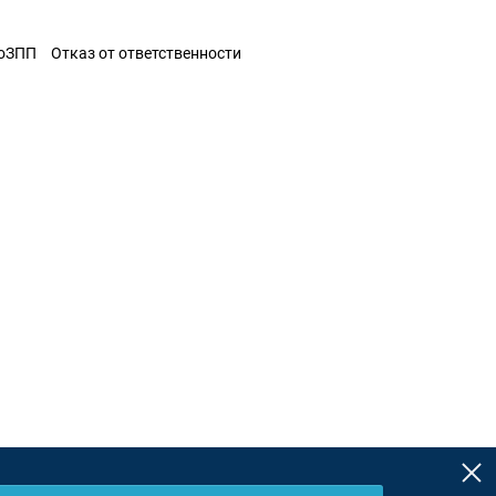
ЗоЗПП
Отказ от ответственности