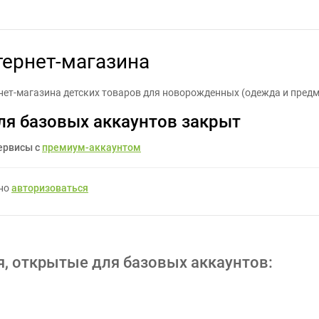
отка фото для интернет-магазина - Задание для фрилансеров #1
тернет-магазина
нет-магазина детских товаров для новорожденных (одежда и предм
ля базовых аккаунтов закрыт
ервисы с
премиум-аккаунтом
жно
авторизоваться
я, открытые для базовых аккаунтов: