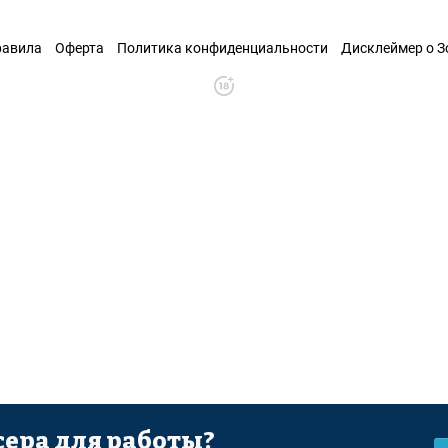
равила
Оферта
Политика конфиденциальности
Дисклеймер о 
ера для работы?