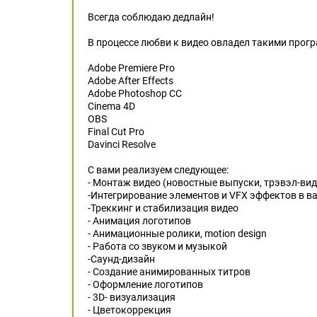
Всегда соблюдаю дедлайн!
В процессе любви к видео овладел такими прог
Adobe Premiere Pro
Adobe After Effects
Adobe Photoshop CC
Cinema 4D
OBS
Final Cut Pro
Davinci Resolve
С вами реализуем следующее:
- Монтаж видео (новостные выпуски, трэвэл-ви
-Интегрирование элементов и VFX эффектов в в
-Треккинг и стабилизация видео
- Анимация логотипов
- Анимационные ролики, motion design
- Работа со звуком и музыкой
-Саунд-дизайн
- Создание анимированных титров
- Оформление логотипов
- 3D- визуализация
- Цветокоррекция