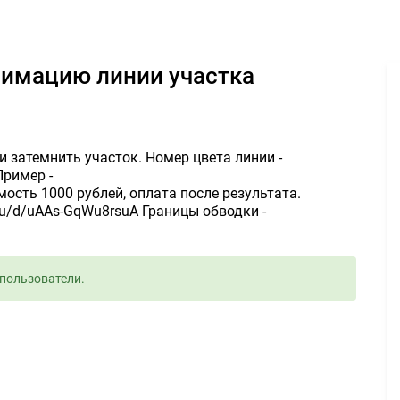
трекинг и анимацию линии участка 1000руб. - Задание для фрила
анимацию линии участка
и затемнить участок. Номер цвета линии -
Пример -
мость 1000 рублей, оплата после результата.
.ru/d/uAAs-GqWu8rsuA Границы обводки -
пользователи.