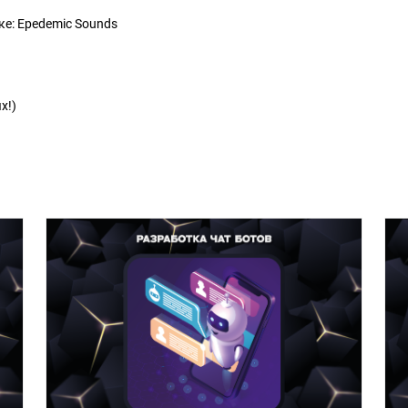
е: Epedemic Sounds
х!)