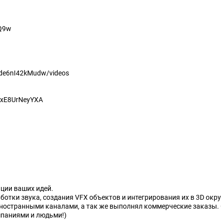
MQ9w
rde6nI42kMudw/videos
IxE8UrNeyYXA
ции ваших идей.
отки звука, создания VFX объектов и интегрирования их в 3D окр
 иностранными каналами, а так же выполнял коммерческие заказы. 
мпаниями и людьми!)