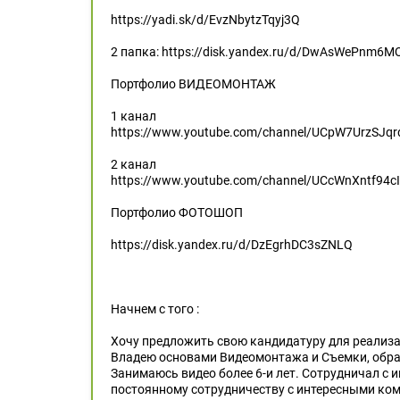
https://yadi.sk/d/EvzNbytzTqyj3Q
2 папка: https://disk.yandex.ru/d/DwAsWePnm6
Портфолио ВИДЕОМОНТАЖ
1 канал
https://www.youtube.com/channel/UCpW7UrzSJq
2 канал
https://www.youtube.com/channel/UCcWnXntf94c
Портфолио ФОТОШОП
https://disk.yandex.ru/d/DzEgrhDC3sZNLQ
Начнем с того :
Хочу предложить свою кандидатуру для реализа
Владею основами Видеомонтажа и Съемки, обраб
Занимаюсь видео более 6-и лет. Сотрудничал с
постоянному сотрудничеству с интересными ко