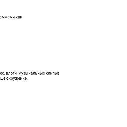
раммами как:
део, влоги, музыкальные клипы)
аше окружение.