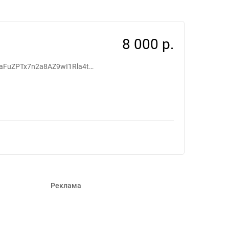
8837
8 000 р.
WaFuZPTx7n2a8AZ9wI1Rla4t…
Реклама