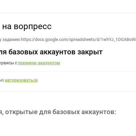
но доработать сайт на ворпресс - Задание для фрилансеров #151
 на ворпресс
у заданию https://docs.google.com/spreadsheets/d/1whYJ_1OGABo
ля базовых аккаунтов закрыт
ервисы с
премиум-аккаунтом
жно
авторизоваться
я, открытые для базовых аккаунтов: