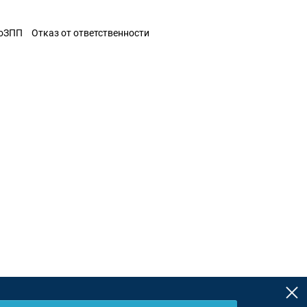
ЗоЗПП
Отказ от ответственности