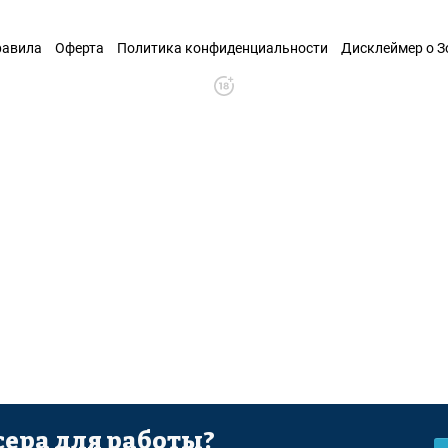
равила
Оферта
Политика конфиденциальности
Дисклеймер о 
ера для работы?