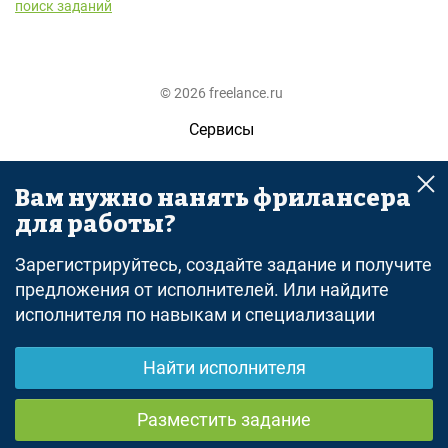
поиск заданий
© 2026 freelance.ru
Сервисы
Помощь
Вам нужно нанять фрилансера
Поиск
для работы?
Правила
Зарегистрируйтесь, создайте задание и получите
Оферта
предложения от исполнителей. Или найдите
исполнителя по навыкам и специализации
Политика конфиденциальности
Дисклеймер о ЗоЗПП
Найти исполнителя
Отказ от ответственности
Разместить задание