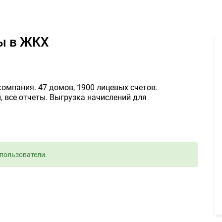
ен бухгалтер для работы в ЖКХ - Задание для фрилансеров #162
ты в ЖКХ
омпания. 47 домов, 1900 лицевых счетов.
 все отчеты. Выгрузка начислений для
пользователи.