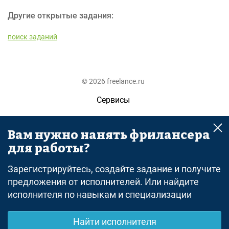
Другие открытые задания:
поиск заданий
© 2026 freelance.ru
Сервисы
Помощь
Вам нужно нанять фрилансера
Поиск
для работы?
Правила
Зарегистрируйтесь, создайте задание и получите
Оферта
предложения от исполнителей. Или найдите
исполнителя по навыкам и специализации
Политика конфиденциальности
Дисклеймер о ЗоЗПП
Найти исполнителя