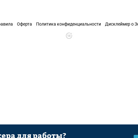
равила
Оферта
Политика конфиденциальности
Дисклеймер о 
ера для работы?