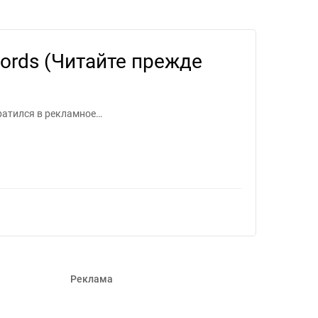
 - Задание для фрилансеров #859655
ords (Читайте прежде
ратился в рекламное…
Реклама