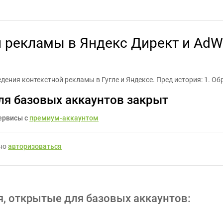
ндекс Директ и AdWords (Читайте прежде чем оставлять отклик)
 рекламы в Яндекс Директ и AdW
ения контекстной рекламы в Гугле и Яндексе. Пред история: 1. Об
ля базовых аккаунтов закрыт
ервисы с
премиум-аккаунтом
жно
авторизоваться
я, открытые для базовых аккаунтов: