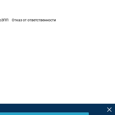
ЗоЗПП
Отказ от ответственности