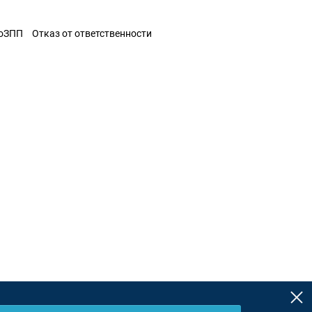
ЗоЗПП
Отказ от ответственности