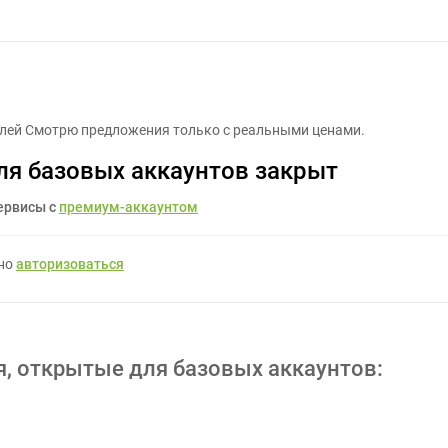
Настроить CRM - Задание для фрилансеров #1499382
елей Смотрю предложения только с реальными ценами.
ля базовых аккаунтов закрыт
ервисы с
премиум-аккаунтом
жно
авторизоваться
я, открытые для базовых аккаунтов: