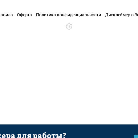
равила
Оферта
Политика конфиденциальности
Дисклеймер о 
ера для работы?