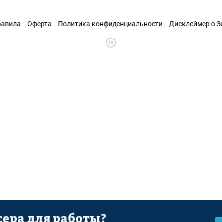
равила
Оферта
Политика конфиденциальности
Дисклеймер о 
ера для работы?