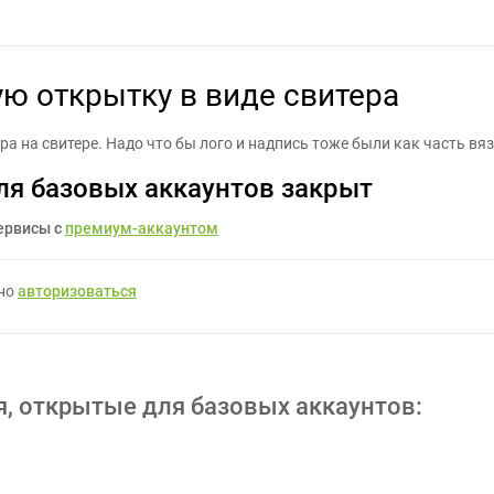
 простенькую открытку в виде свитера - Задание для фрилансер
ю открытку в виде свитера
ра на свитере. Надо что бы лого и надпись тоже были как часть вя
ля базовых аккаунтов закрыт
ервисы с
премиум-аккаунтом
жно
авторизоваться
я, открытые для базовых аккаунтов: