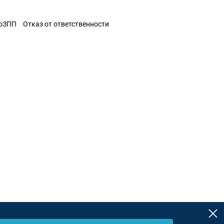
ЗоЗПП
Отказ от ответственности