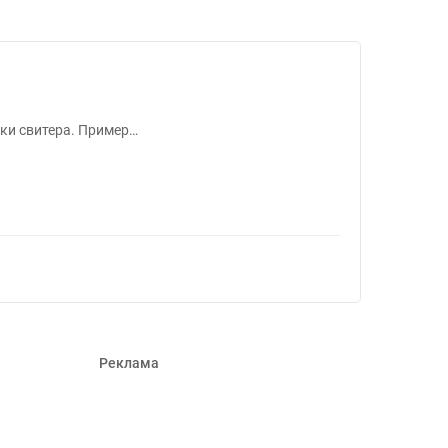
ов #1463139
зки свитера. Пример…
Реклама