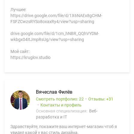
Лучшее:
https://drive.google.com/file/d/1X6NAEx8gCHM-
FSFZCwzsRYSo8oxaxRy4/view?usp=sharing
drive.google.com/file/d/1cm_hNBR_QQhVYDM-
wkbgx04ItJmpRsUg/view?usp=sharing
Мой сайт:
https://kruglov.studio
Вячеслав Филёв
Смотреть портфолио: 22
Отзывы:
31
Контакты и профиль
Основная специализация:
Веб-
разработка и IT
Здравствуйте, покажите ваш интернет-магазин чтоб я
увидел какой у вас стиль дизайна.