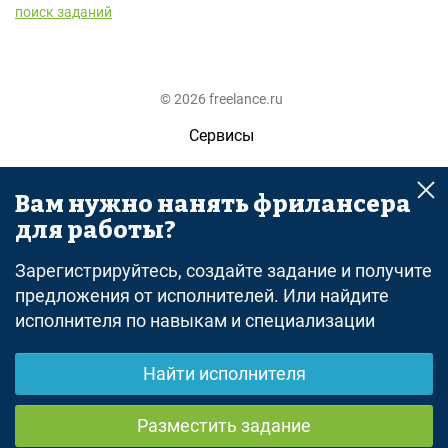
поиск заданий
© 2026 freelance.ru
Сервисы
Помощь
Вам нужно нанять фрилансера
Поиск
для работы?
Правила
Зарегистрируйтесь, создайте задание и получите
Оферта
предложения от исполнителей. Или найдите
исполнителя по навыкам и специализации
Политика конфиденциальности
Дисклеймер о ЗоЗПП
Найти исполнителя
Отказ от ответственности
Разместить задание