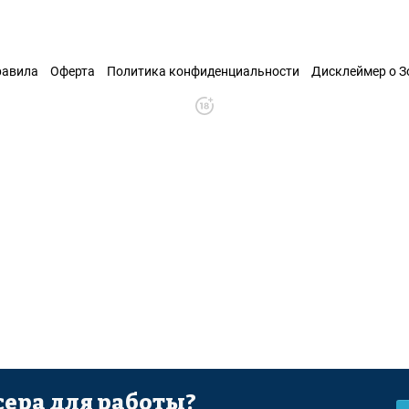
равила
Оферта
Политика конфиденциальности
Дисклеймер о 
ера для работы?