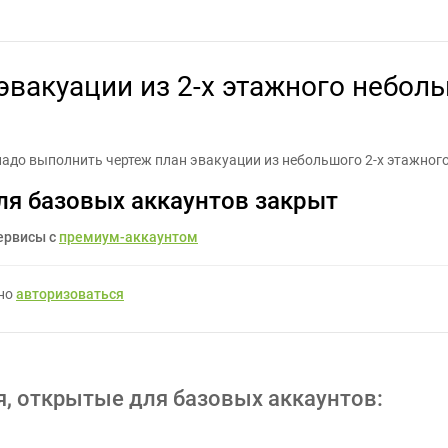
куации из 2-х этажного небольшого здания по образцу - Задание
эвакуации из 2-х этажного небол
му надо выполнить чертеж план эвакуации из небольшого 2-х этажног
ля базовых аккаунтов закрыт
ервисы с
премиум-аккаунтом
жно
авторизоваться
я, открытые для базовых аккаунтов: