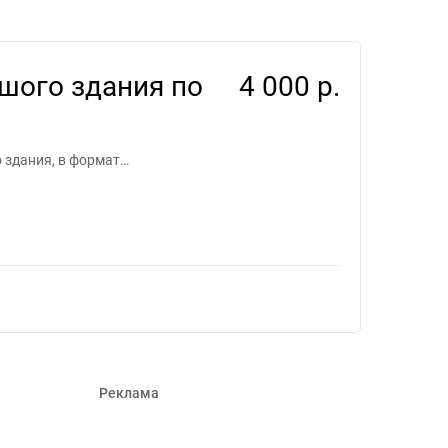
 для фрилансеров #1432133
ьшого здания по
4 000 р.
о здания, в формат…
Реклама