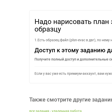
Надо нарисовать план эва
Надо нарисовать план 
образцу
1.Есть образец файл (plsn-evac в двг), по не
Доступ к этому заданию д
Получите полный доступ и дополнительные с
Если у вас уже есть премиум-аккаунт, вам ну
Также смотрите другие задани
все задания - удаленная работа