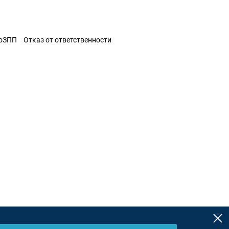
ЗоЗПП
Отказ от ответственности