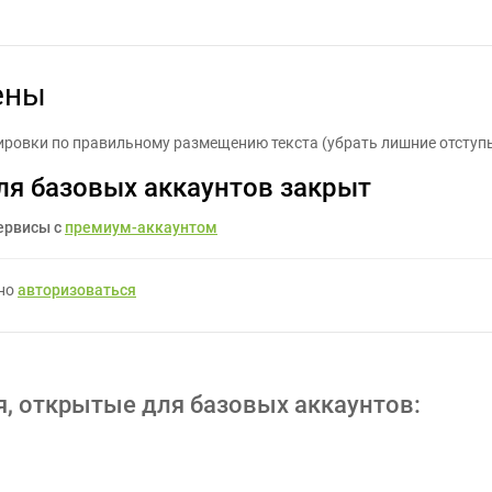
На сайте разместить цены - Задание для фрилансеров #1117190
ены
ировки по правильному размещению текста (убрать лишние отступы
ля базовых аккаунтов закрыт
ервисы с
премиум-аккаунтом
жно
авторизоваться
я, открытые для базовых аккаунтов: