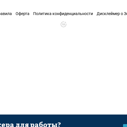
равила
Оферта
Политика конфиденциальности
Дисклеймер о 
ера для работы?