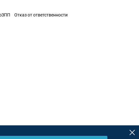
ЗоЗПП
Отказ от ответственности