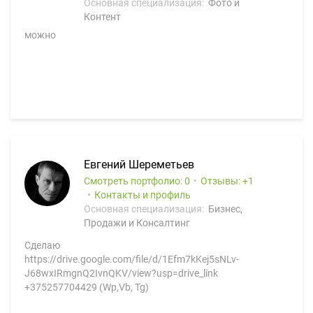
Основная специализация:
Фото и
Контент
можно
Евгений Шереметьев
Смотреть портфолио: 0
Отзывы:
1
Контакты и профиль
Основная специализация:
Бизнес,
Продажи и Консалтинг
Сделаю
https://drive.google.com/file/d/1Efm7kKej5sNLv-
J68wxIRmgnQ2IvnQKV/view?usp=drive_link
+375257704429 (Wp,Vb, Tg)