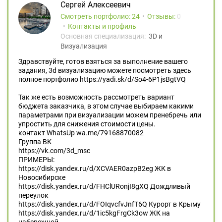
Сергей Алексеевич
Смотреть портфолио: 24
Отзывы:
0
Контакты и профиль
Основная специализация:
3D и
Визуализация
Здравствуйте, готов взяться за выполнение вашего
задания, 3d визуализацию можете посмотреть здесь
полное портфолио https://yadi.sk/d/So4-6P1jsBgtVQ
Так же есть возможность рассмотреть вариант
бюджета заказчика, в этом случае выбираем какими
параметрами при визуализации можем пренебречь или
упростить для снижения стоимости цены.
контакт WhatsUp wa.me/79168870082
Группа ВК
https://vk.com/3d_msc
ПРИМЕРЫ:
https://disk.yandex.ru/d/XCVAER0azpB2eg ЖК в
Новосибирске
https://disk.yandex.ru/d/FHClURonjI8gXQ Дождливый
переулок
https://disk.yandex.ru/d/FOIqvcfvJnfT6Q Курорт в Крыму
https://disk.yandex.ru/d/1ic5kgFrgCk3ow ЖК на