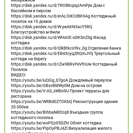
набережной
https://disk.yandex.ru/d/TROBkcpqzAmPjw Дом с
бассейном и пирсом
https://disk.yandex.ru/d/erALOiXCd8K9Ag Коттеджный
поселок на 10 домов
https://disk.yandex.ru/d/W-peAKN3acY5RQ
Благоустройство м Фили
https://disk.yandex.ru/d/WHxOE-oDKSnZSg Фасад
коттеджа
https://disk.yandex.ru/d/QlkBtkcsYkv_0g Отделение банка
https://disk.yandex.ru/d/EB43cyqZRQmJYQ Треугольный
коттедж на берегу
https://disk.yandex.ru/d/rZw9BRvPeVfnUw Коттеджный
Поселок
ВИДЕО:
https://youtu.be/iuQGg_bTgoA Дождливый переулок
https://youtu.be/GBsvBldWy0M Дом на острове
https://youtu.be/V-AS_sWbn9U Проект террасы для
ресторана
https://youtu.be/WRBd0ZTOKbQ Реконструкция здания
20 000кв
https://youtu.be/BIhbaNRDzq8 Въездная группа
коттеджного поселка
https://youtu.be/wxPQz05DZhI Облет коттеджа
https://youtu.be/PIpOyPBJ4ZI Визуализация жилого