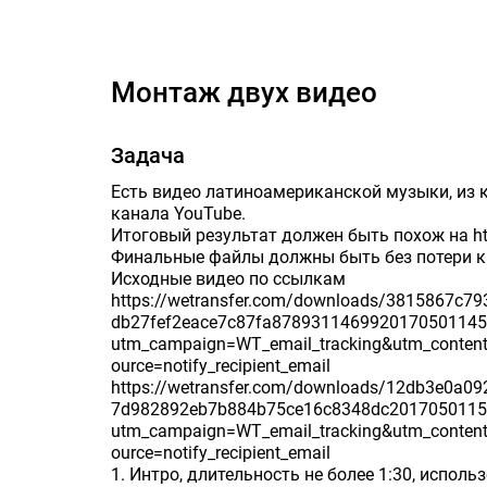
монтаж двух видео
Задача
Есть видео латиноамериканской музыки, из 
канала YouTube.
Итоговый результат должен быть похож на h
Финальные файлы должны быть без потери к
Исходные видео по ссылкам
https://wetransfer.com/downloads/3815867c
db27fef2eace7c87fa878931146992017050114
utm_campaign=WT_email_tracking&utm_conten
ource=notify_recipient_email
https://wetransfer.com/downloads/12db3e0a
7d982892eb7b884b75ce16c8348dc2017050115
utm_campaign=WT_email_tracking&utm_conten
ource=notify_recipient_email
1. Интро, длительность не более 1:30, испол