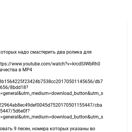
монтаж двух видео 13руб. - Задание для фрилансеров #800304
которых надо смастерить два ролика для
ttps://www.youtube.com/watch?v=krcdSIWbRh0
ачества в MP4
793b1564225f23424b7538cc20170501145656/db7
5656/8bdd18?
t=general&utm_medium=download_button&utm_s
0922964ab8ec49def0045d7520170501155447/cba
5447/5d6e0f?
t=general&utm_medium=download_button&utm_s
ьзовать 9 песен, номера которых указаны во