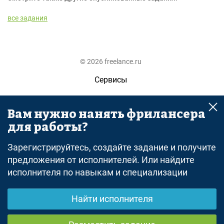
все задания
© 2026 freelance.ru
Сервисы
Помощь
Вам нужно нанять фрилансера
Поиск
для работы?
Правила
Зарегистрируйтесь, создайте задание и получите
Оферта
предложения от исполнителей. Или найдите
исполнителя по навыкам и специализации
Политика конфиденциальности
Дисклеймер о ЗоЗПП
Найти исполнителя
Отказ от ответственности