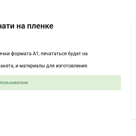
ормате А1 для печати на пленке 500руб. - Задание для фрилансер
чати на пленке
ички формата А1, печататься будет на
акета, и материалы для изготовления.
пользователи.