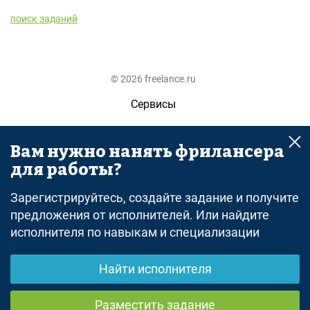
поиск заданий
© 2026 freelance.ru
Сервисы
Помощь
Вам нужно нанять фрилансера
Поиск
для работы?
Правила
Зарегистрируйтесь, создайте задание и получите
Оферта
предложения от исполнителей. Или найдите
исполнителя по навыкам и специализации
Политика конфиденциальности
Дисклеймер о ЗоЗПП
Найти исполнителя
Отказ от ответственности
Разместить задание