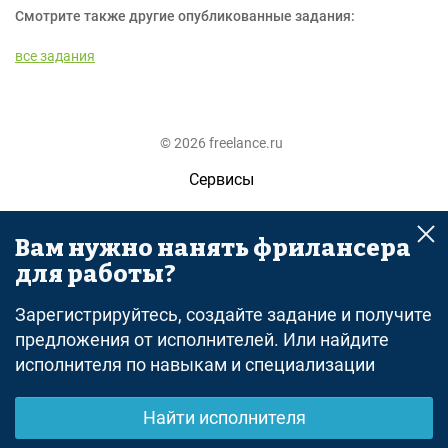
Смотрите также другие опубликованные задания:
все задания
© 2026 freelance.ru
Сервисы
Помощь
Вам нужно нанять фрилансера
Поиск
для работы?
Правила
Зарегистрируйтесь, создайте задание и получите
Оферта
предложения от исполнителей. Или найдите
исполнителя по навыкам и специализации
Политика конфиденциальности
Дисклеймер о ЗоЗПП
Найти исполнителя
Отказ от ответственности