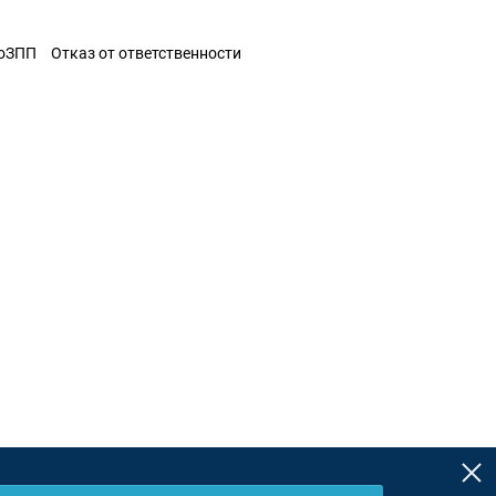
ЗоЗПП
Отказ от ответственности