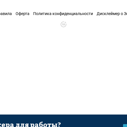
равила
Оферта
Политика конфиденциальности
Дисклеймер о 
ера для работы?