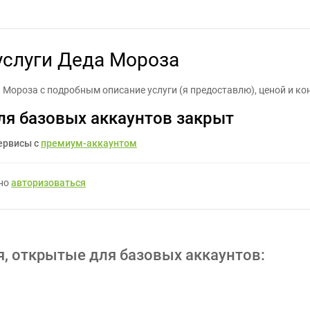
г для рекламы услуги Деда Мороза - Задание для фрилансеров #
услуги Деда Мороза
 Мороза с подробным описание услуги (я предоставлю), ценой и к
ля базовых аккаунтов закрыт
ервисы с
премиум-аккаунтом
жно
авторизоваться
я, открытые для базовых аккаунтов: