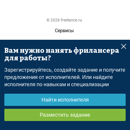
© 2026 freelance.ru
Сервисы
Помощь
Вам нужно нанять фрилансера
Поиск
для работы?
Правила
Зарегистрируйтесь, создайте задание и получите
Оферта
предложения от исполнителей. Или найдите
исполнителя по навыкам и специализации
Политика конфиденциальности
Дисклеймер о ЗоЗПП
Найти исполнителя
Отказ от ответственности
Разместить задание