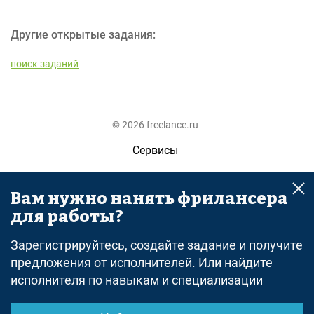
Другие открытые задания:
поиск заданий
© 2026 freelance.ru
Сервисы
Помощь
Вам нужно нанять фрилансера
Поиск
для работы?
Правила
Зарегистрируйтесь, создайте задание и получите
Оферта
предложения от исполнителей. Или найдите
исполнителя по навыкам и специализации
Политика конфиденциальности
Дисклеймер о ЗоЗПП