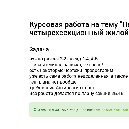
курсовая работа на тему "П
курсовая работа на тему "Пятиэтажный
четырехсекционный жилой 
Задача
нужно разрез 2-2 фасад 1-4, А-Б
Пояснительная записка, ген план!
есть некоторые чертежи- предоставим
уже есть сама работа недоделанная, а также
ген плана нет вообще
требований Антиплагиата нет
Все работа делается по плану секции 3Б.4Б
Оставлять заявки могут только
авторизованные