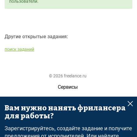
пользователи.
Другие открытые задания:
поиск заданий
© 2026 freelance.ru
Сервисы
Помощь
Вам нужно нанять фрилансера
Поиск
для работы?
Правила
Зарегистрируйтесь, создайте задание и получите
Оферта
предложения от исполнителей. Или найдите