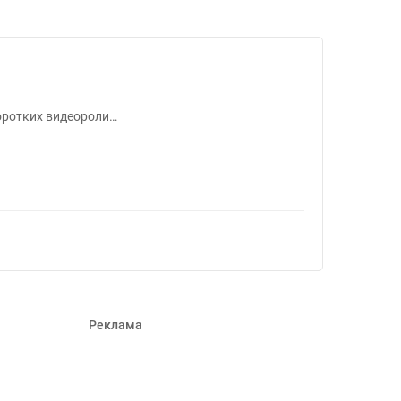
605927
коротких видеороли…
Реклама