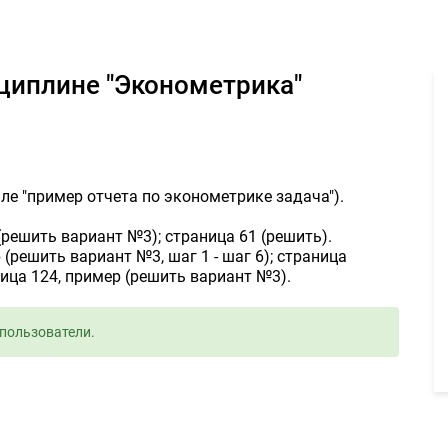
я работа по дисциплине "Эконометрика" - Задание для фрилансе
сциплине "Эконометрика"
йле "пример отчета по эконометрике задача").
 (решить вариант №3); страница 61 (решить).
 (решить вариант №3, шаг 1 - шаг 6); страница
аница 124, пример (решить вариант №3).
пользователи.