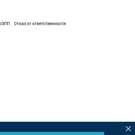
ЗоЗПП
Отказ от ответственности