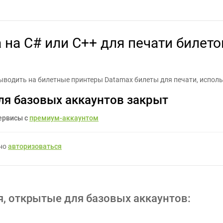
 или С++ для печати билетов на принтерах Datamax (DPL) - Задан
на C# или С++ для печати билето
ыводить на билетные принтеры Datamax билеты для печати, исполь
ля базовых аккаунтов закрыт
ервисы с
премиум-аккаунтом
жно
авторизоваться
я, открытые для базовых аккаунтов: