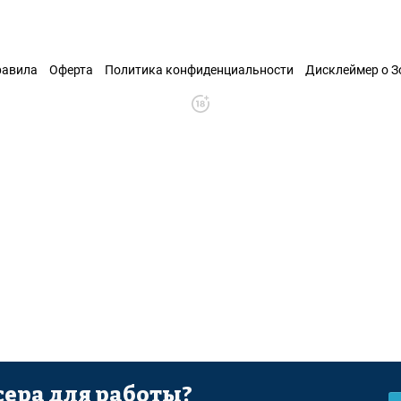
равила
Оферта
Политика конфиденциальности
Дисклеймер о 
ера для работы?