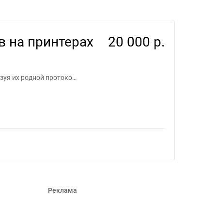
ие для фрилансеров #1037150
в на принтерах
20 000 р.
зуя их родной протоко…
Реклама