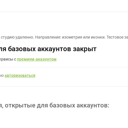
Изометрия или иконки - Задание для фрилансеров #1151675
студию удаленно. Направление: изометрия или иконки. Тестовое за
ля базовых аккаунтов закрыт
ервисы с
премиум-аккаунтом
жно
авторизоваться
я, открытые для базовых аккаунтов: