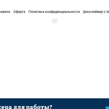
равила
Оферта
Политика конфиденциальности
Дисклеймер о 
ера для работы?