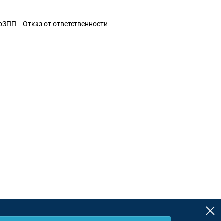
ЗоЗПП
Отказ от ответственности