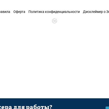
равила
Оферта
Политика конфиденциальности
Дисклеймер о 
ера для работы?