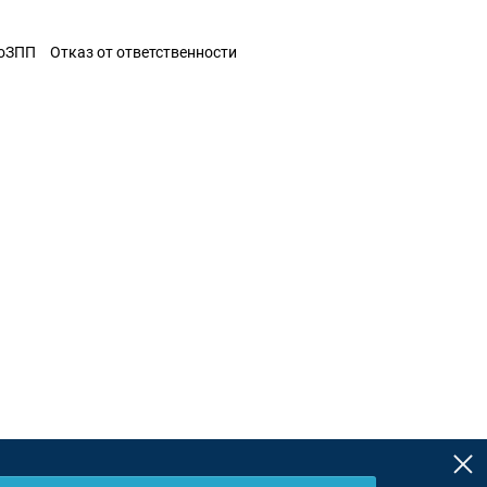
ЗоЗПП
Отказ от ответственности