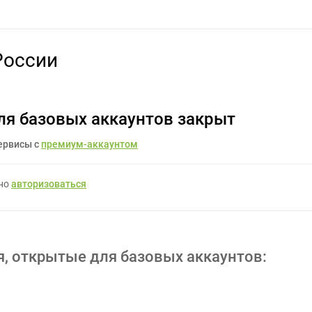
html открытка с Днем России - Задание для фрилансеров #526422
России
ля базовых аккаунтов закрыт
ервисы с
премиум-аккаунтом
жно
авторизоваться
я, открытые для базовых аккаунтов: