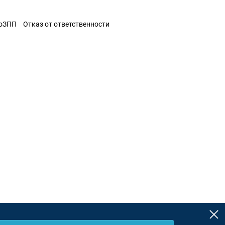
ЗоЗПП
Отказ от ответственности