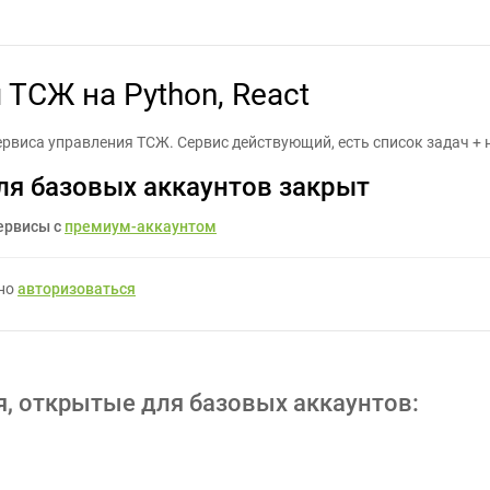
ка сервиса для ТСЖ на Python, React - Задание для фрилансеров 
 ТСЖ на Python, React
ервиса управления ТСЖ. Сервис действующий, есть список задач +
ля базовых аккаунтов закрыт
ервисы с
премиум-аккаунтом
жно
авторизоваться
я, открытые для базовых аккаунтов: