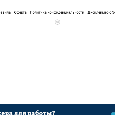
равила
Оферта
Политика конфиденциальности
Дисклеймер о 
ера для работы?