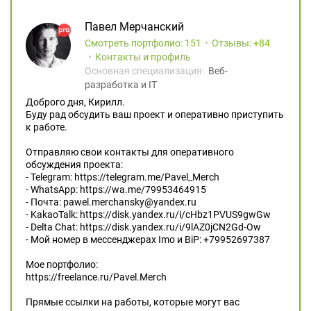
Павел Мерчанский
Смотреть портфолио: 151
Отзывы:
84
Контакты и профиль
Основная специализация:
Веб-
разработка и IT
Доброго дня, Кирилл.
Буду рад обсудить ваш проект и оперативно приступить
к работе.
Отправляю свои контакты для оперативного
обсуждения проекта:
- Telegram: https://telegram.me/Pavel_Merch
- WhatsApp: https://wa.me/79953464915
- Почта: pawel.merchansky@yandex.ru
- KakaoTalk: https://disk.yandex.ru/i/cHbz1PVUS9gwGw
- Delta Chat: https://disk.yandex.ru/i/9lAZ0jCN2Gd-Ow
- Мой номер в мессенджерах Imo и BiP: +79952697387
Мое портфолио:
https://freelance.ru/Pavel.Merch
Прямые ссылки на работы, которые могут вас