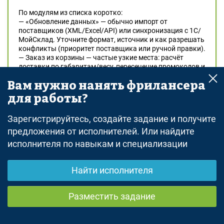
По модулям из списка коротко:
— «Обновление данных» — обычно импорт от
поставщиков (XML/Excel/API) или синхронизация с 1С/
МойСклад. Уточните формат, источник и как разрешать
конфликты (приоритет поставщика или ручной правки).
— Заказ из корзины — частые узкие места: расчёт
доставки по габаритам/весу, пересечение промокодов и
акций, резерв стока на оформление.
Вам нужно нанять фрилансера
— Промокоды — типовой модуль (%/фикс/бесплатная
доставка, ограничения по сумме/категории/клиенту,
для работы?
разовые/многоразовые, срок). В Laravel — отдельная
таблица + сервис расчёта в OrderService.
Зарегистрируйтесь, создайте задание и получите
— Новости + AI-агент — что нужно от агента: генерация
черновиков по ключам, переработка пресс-релизов,
предложения от исполнителей. Или найдите
подбор товаров в статью? ИИ использую осознанно — в
исполнителя по навыкам и специализации
e-commerce фактчек важен, выкатывать сырое нельзя,
поэтому в цепочке всегда модерация.
Бюджет 50 000 ? за 14 дней реалистично закроет 2–3
Найти исполнителя
модуля из списка в зависимости от сложности.
Остальное — следующими итерациями.
Разместить задание
Чтобы стартовать: read-only доступ к репозиторию + ТЗ
на первоочередные модули. После часового
погружения дам декомпозицию по часам и точные