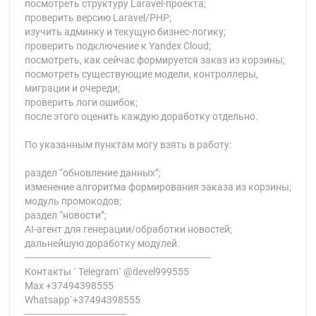
посмотреть структуру Laravel-проекта;
проверить версию Laravel/PHP;
изучить админку и текущую бизнес-логику;
проверить подключение к Yandex Cloud;
посмотреть, как сейчас формируется заказ из корзины;
посмотреть существующие модели, контроллеры,
миграции и очереди;
проверить логи ошибок;
после этого оценить каждую доработку отдельно.
По указанным пунктам могу взять в работу:
раздел “обновление данных”;
изменение алгоритма формирования заказа из корзины;
модуль промокодов;
раздел “новости”;
AI-агент для генерации/обработки новостей;
дальнейшую доработку модулей.
------------------------------------------------------------------
Контакты ` Telegram` @devel999555
Max +37494398555
Whatsapp`+37494398555
------------------------------------