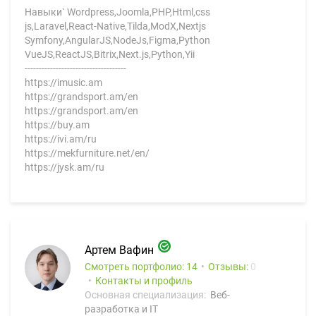
Навыки` Wordpress,Joomla,PHP,Html,css
js,Laravel,React-Native,Tilda,ModX,Nextjs
Symfony,AngularJS,NodeJs,Figma,Python
VueJS,ReactJS,Bitrix,Next.js,Python,Yii
------------------------------------
https://imusic.am
https://grandsport.am/en
https://grandsport.am/en
https://buy.am
https://ivi.am/ru
https://mekfurniture.net/en/
https://jysk.am/ru
Артем Вафин
Смотреть портфолио: 14
Отзывы:
0
Контакты и профиль
Основная специализация:
Веб-
разработка и IT