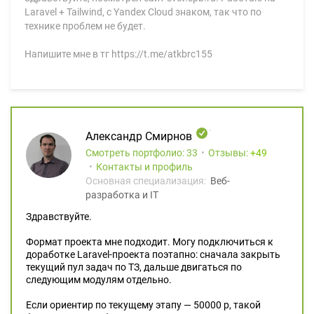
Laravel + Tailwind, с Yandex Cloud знаком, так что по
технике проблем не будет.
Напишите мне в тг https://t.me/atkbrc155
Александр Смирнов
Смотреть портфолио: 33
Отзывы:
49
Контакты и профиль
Основная специализация:
Веб-
разработка и IT
Здравствуйте.
Формат проекта мне подходит. Могу подключиться к
доработке Laravel-проекта поэтапно: сначала закрыть
текущий пул задач по ТЗ, дальше двигаться по
следующим модулям отдельно.
Если ориентир по текущему этапу — 50000 р, такой