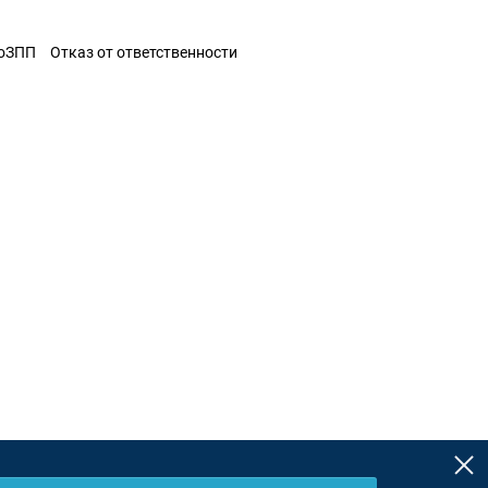
ЗоЗПП
Отказ от ответственности