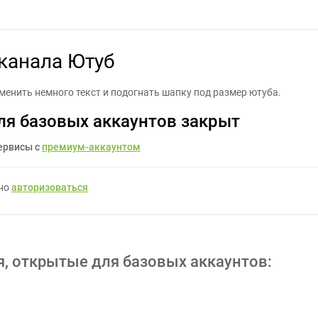
аботать шапку для канала Ютуб - Задание для фрилансеров #110
канала Ютуб
зменить немного текст и подогнать шапку под размер ютуба.
ля базовых аккаунтов закрыт
ервисы с
премиум-аккаунтом
жно
авторизоваться
я, открытые для базовых аккаунтов: