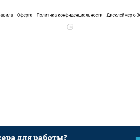
равила
Оферта
Политика конфиденциальности
Дисклеймер о 
ера для работы?