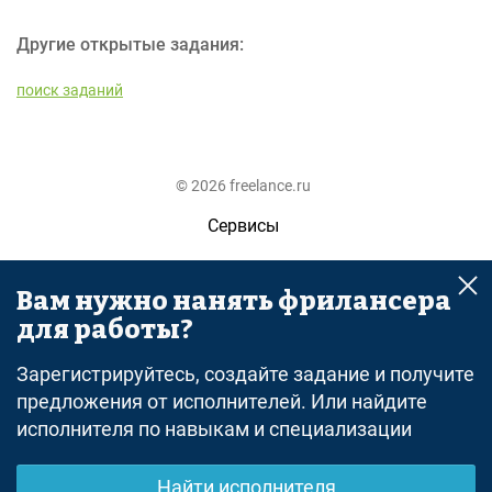
Другие открытые задания:
поиск заданий
© 2026 freelance.ru
Сервисы
Помощь
Вам нужно нанять фрилансера
Поиск
для работы?
Правила
Зарегистрируйтесь, создайте задание и получите
Оферта
предложения от исполнителей. Или найдите
исполнителя по навыкам и специализации
Политика конфиденциальности
Дисклеймер о ЗоЗПП
Найти исполнителя