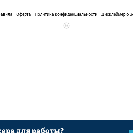
равила
Оферта
Политика конфиденциальности
Дисклеймер о 
ера для работы?