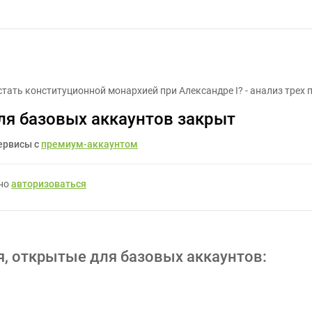
Доклад по истории - Задание для фрилансеров #1532860
стать конституционной монархией при Александре I? - анализ трех
ля базовых аккаунтов закрыт
ервисы с
премиум-аккаунтом
жно
авторизоваться
я, открытые для базовых аккаунтов: