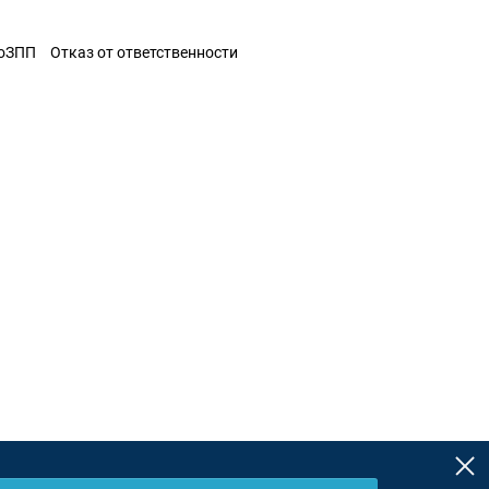
ЗоЗПП
Отказ от ответственности