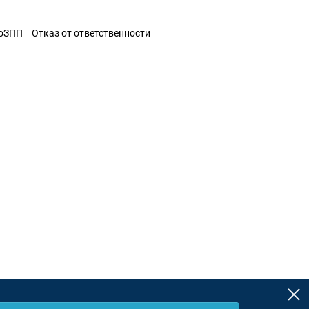
ЗоЗПП
Отказ от ответственности