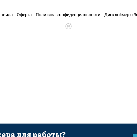
равила
Оферта
Политика конфиденциальности
Дисклеймер о 
ера для работы?