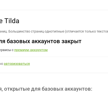
Дизайнер на платформе Tilda - Задание для фрилансеров #108982
 Tilda
траниц. Большинство страниц однотипные (отличается только текст
ля базовых аккаунтов закрыт
ервисы с
премиум-аккаунтом
жно
авторизоваться
я, открытые для базовых аккаунтов: