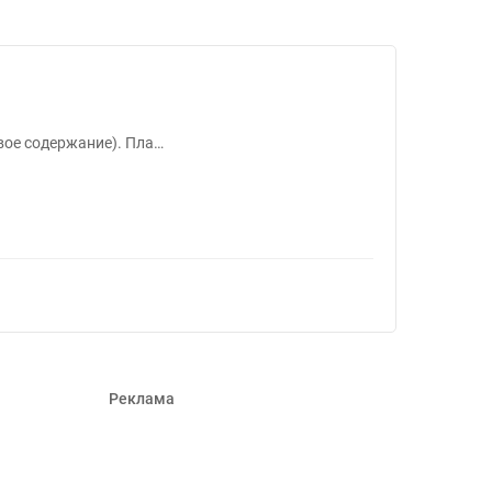
9
овое содержание). Пла…
Реклама