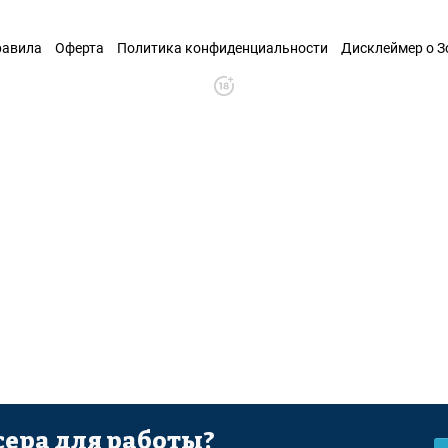
равила
Оферта
Политика конфиденциальности
Дисклеймер о 
ера для работы?