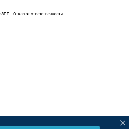
ЗоЗПП
Отказ от ответственности