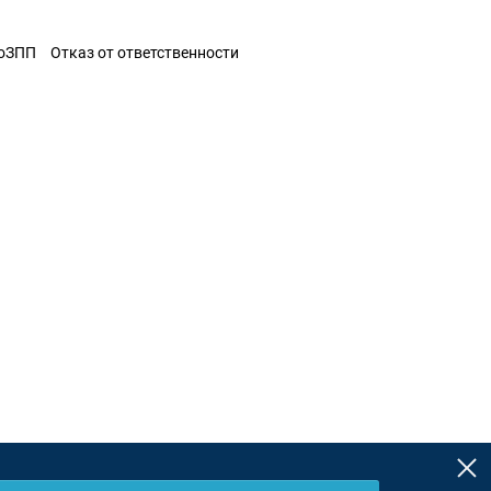
ЗоЗПП
Отказ от ответственности