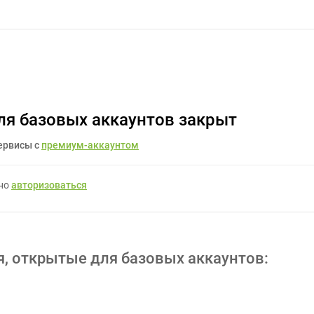
дизайн логотипа - Задание для фрилансеров #1254944
ля базовых аккаунтов закрыт
ервисы с
премиум-аккаунтом
жно
авторизоваться
я, открытые для базовых аккаунтов: