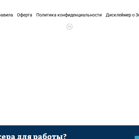
равила
Оферта
Политика конфиденциальности
Дисклеймер о 
ера для работы?