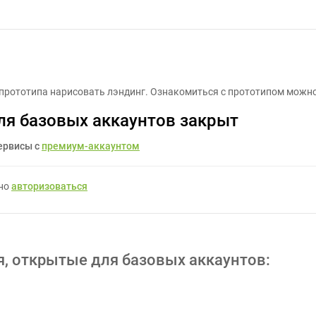
Дизайн лендинга - Задание для фрилансеров #1458052
прототипа нарисовать лэндинг. Ознакомиться с прототипом можно 
ля базовых аккаунтов закрыт
ервисы с
премиум-аккаунтом
жно
авторизоваться
я, открытые для базовых аккаунтов: