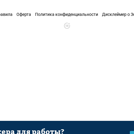
равила
Оферта
Политика конфиденциальности
Дисклеймер о 
ера для работы?