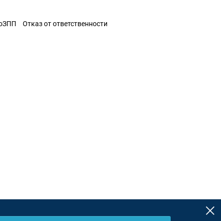
ЗоЗПП
Отказ от ответственности