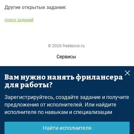
Другие открытые задания:
поиск заданий
© 2026 freelance.ru
Сервисы
Помощь
Вам нужно нанять фрилансера
Поиск
для работы?
Правила
Зарегистрируйтесь, создайте задание и получите
Оферта
предложения от исполнителей. Или найдите
исполнителя по навыкам и специализации
Политика конфиденциальности
Дисклеймер о ЗоЗПП
Найти исполнителя