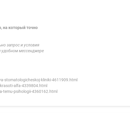
 на который точно
ьно запрос и условия
м удобном мессенджере
lya-stomatologicheskoj-kliniki-4611909.html
-krasoti-alfa-4339804.html
-na-temu-psihologii-4360162.html