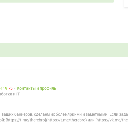
119
5
Контакты и профиль
ботка и IT
 ваших баннеров, сделаем их более яркими и заметными. Если зада
https://t.me/therebro](https://t.me/therebro) или [https://vk.me/ther