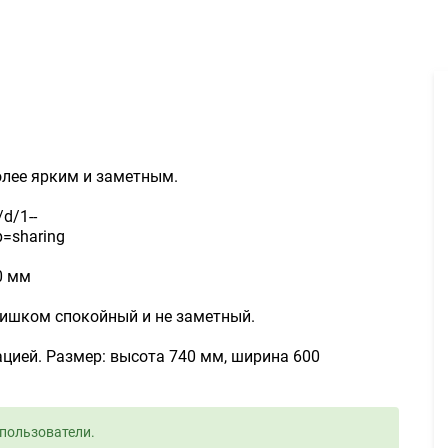
Дизайн баннеров 1500руб. - Задание для фрилансеров #1601291
более ярким и заметным.
/d/1--
=sharing
0 мм
лишком спокойный и не заметный.
ацией. Размер: высота 740 мм, ширина 600
пользователи.