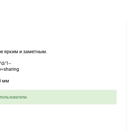
Дизайн баннера 1000руб. - Задание для фрилансеров #1600732
ее ярким и заметным.
/d/1--
=sharing
0 мм
пользователи.