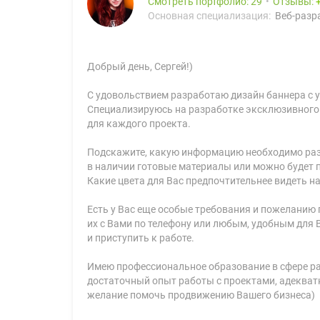
Смотреть портфолио: 29
Отзывы:
Основная специализация:
Веб-разра
Добрый день, Сергей!)
С удовольствием разработаю дизайн баннера с 
Специализируюсь на разработке эксклюзивного
для каждого проекта.
Подскажите, какую информацию необходимо разм
в наличии готовые материалы или можно будет п
Какие цвета для Вас предпочтительнее видеть н
Есть у Вас еще особые требования и пожеланию 
их с Вами по телефону или любым, удобным для 
и приступить к работе.
Имею профессиональное образование в сфере ра
достаточный опыт работы с проектами, адекват
желание помочь продвижению Вашего бизнеса)