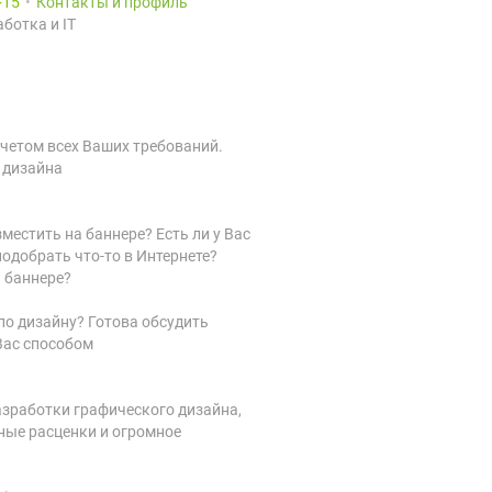
15
Контакты и профиль
ботка и IT
учетом всех Ваших требований.
 дизайна
естить на баннере? Есть ли у Вас
одобрать что-то в Интернете?
а баннере?
по дизайну? Готова обсудить
Вас способом
зработки графического дизайна,
ные расценки и огромное