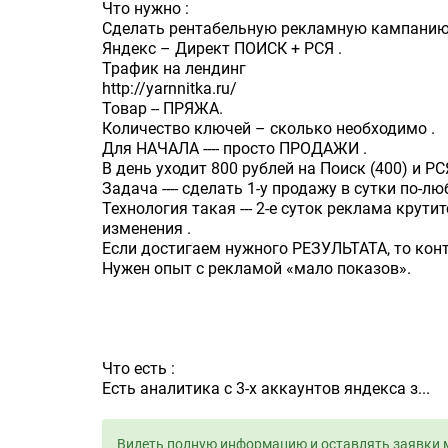
Что нужно :
Сделать рентабельную рекламную кампани
Яндекс – Директ ПОИСК + РСЯ .
Трафик на лендинг
http://yarnnitka.ru/
Товар -- ПРЯЖА.
Количество ключей – сколько необходимо .
Для НАЧАЛА ---- просто ПРОДАЖИ .
В день уходит 800 рублей на Поиск (400) и РСЯ
Задача ---- сделать 1-у продажу в сутки по-л
Технология такая --- 2-е суток реклама крути
изменения .
Если достигаем нужного РЕЗУЛЬТАТА, то конт
Нужен опыт с рекламой «мало показов».
Что есть :
Есть аналитика с 3-х аккаунтов яндекса з...
Видеть полную информацию и оставлять заявки 