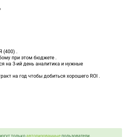
ю
 (400) .
юбому при этом бюджете .
тся на 3-ий день аналитика и нужные
ракт на год чтобы добиться хорошего ROI .
могут только
авторизованные
пользователи.