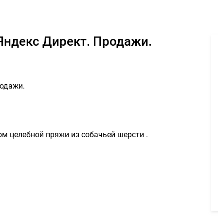
н срочно .Яндекс Директ. Продажи. 10000руб. - Задание для фрил
.Яндекс Директ. Продажи.
родажи.
м целебной пряжи из собачьей шерсти .