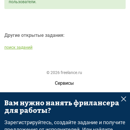
пользователи.
Другие открытые задания:
поиск заданий
© 2026 freelance.ru
Сервисы
Помощь
Вам нужно нанять фрилансера
Поиск
для работы?
Правила
Зарегистрируйтесь, создайте задание и получите
Оферта
предложения от исполнителей. Или найдите