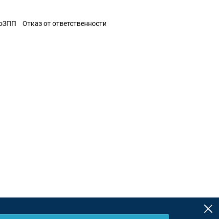
ЗоЗПП
Отказ от ответственности