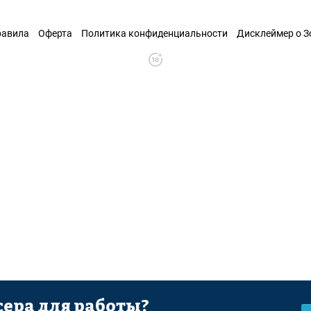
равила
Оферта
Политика конфиденциальности
Дисклеймер о 
ера для работы?