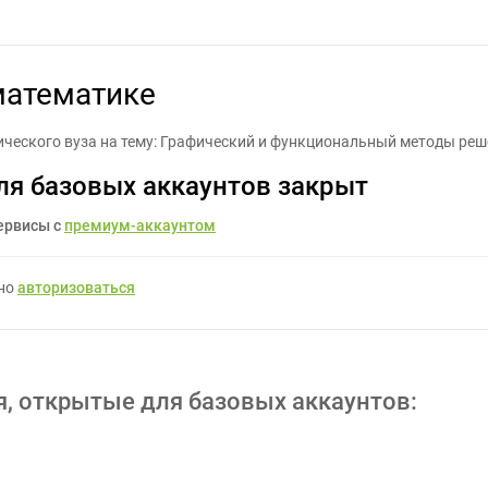
пломная работа по математике - Задание для фрилансеров #1404
математике
ического вуза на тему: Графический и функциональный методы реш
ля базовых аккаунтов закрыт
ервисы с
премиум-аккаунтом
жно
авторизоваться
я, открытые для базовых аккаунтов: