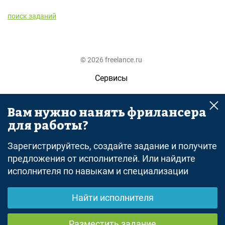
поиск заданий
© 2026 freelance.ru
Сервисы
Помощь
Вам нужно нанять фрилансера
Поиск
для работы?
Правила
Зарегистрируйтесь, создайте задание и получите
Оферта
предложения от исполнителей. Или найдите
исполнителя по навыкам и специализации
Политика конфиденциальности
Дисклеймер о ЗоЗПП
Найти исполнителя
Отказ от ответственности
Разместить задание