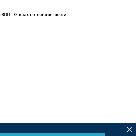
ЗоЗПП
Отказ от ответственности