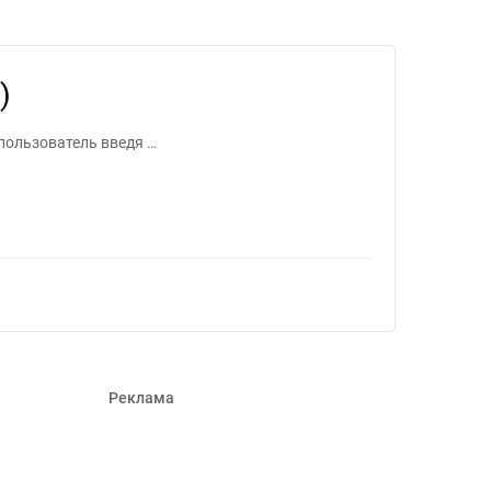
еров #1546917
)
пользователь введя …
Реклама