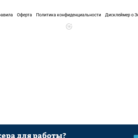
равила
Оферта
Политика конфиденциальности
Дисклеймер о 
ера для работы?