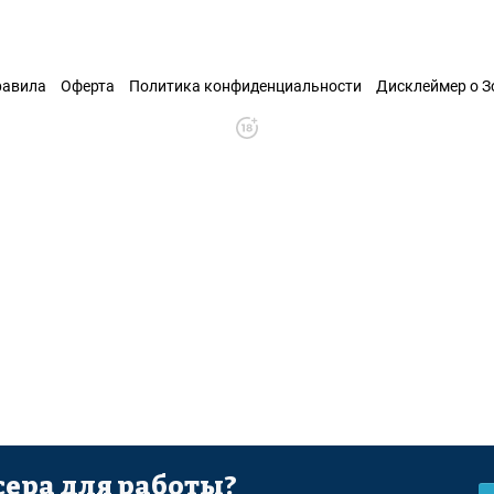
равила
Оферта
Политика конфиденциальности
Дисклеймер о 
ера для работы?