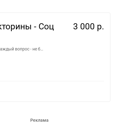
я фрилансеров #1440855
кторины - Соц
3 000 р.
аждый вопрос - не б…
Реклама