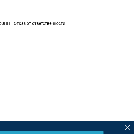
ЗоЗПП
Отказ от ответственности