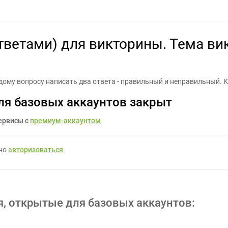
ответами) для викторины. Тема викторины - Соц сети - Задание дл
ответами) для викторины. Тема ви
ому вопросу написать два ответа - правильный и неправильный. К
ля базовых аккаунтов закрыт
ервисы с
премиум-аккаунтом
жно
авторизоваться
я, открытые для базовых аккаунтов: