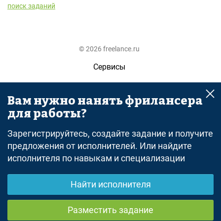
поиск заданий
© 2026 freelance.ru
Сервисы
Помощь
Вам нужно нанять фрилансера
Поиск
для работы?
Правила
Зарегистрируйтесь, создайте задание и получите
Оферта
предложения от исполнителей. Или найдите
исполнителя по навыкам и специализации
Политика конфиденциальности
Дисклеймер о ЗоЗПП
Найти исполнителя
Отказ от ответственности
Разместить задание