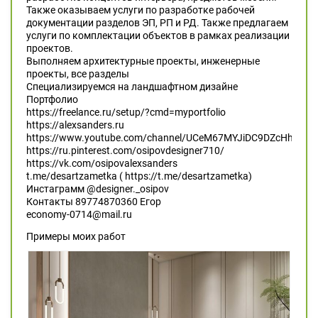
Также оказываем услуги по разработке рабочей
документации разделов ЭП, РП и РД. Также предлагаем
услуги по комплектации объектов в рамках реализации
проектов.
Выполняем архитектурные проекты, инженерные
проекты, все разделы
Специализируемся на ландшафтном дизайне
Портфолио
https://freelance.ru/setup/?cmd=myportfolio
https://alexsanders.ru
https://www.youtube.com/channel/UCeM67MYJiDC9DZcHhZSBl
https://ru.pinterest.com/osipovdesigner710/
https://vk.com/osipovalexsanders
t.me/desartzametka ( https://t.me/desartzametka)
Инстаграмм @designer._osipov
Контакты 89774870360 Егор
economy-0714@mail.ru
Примеры моих работ