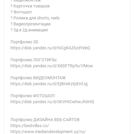
? Видеомонтаж
? Карточки товаров
? Фотошоп
? Ролики для shorts, reels
? Видеопрезентации
? 3д и 2д анимация
Портфолио 3D
https://disk.yandex.ru/d/hiCgRAZ6zdYebQ
Портфолио ЛОГОТИПЫ
https://disk.yandex.ru/d/X8DFTRp5u1fMow
Портфолио ВИДЕОМОНТАЖ
https://disk.yandex.ru/d/Ej8KeKztpEnfJg
Портфолио ФОТОШОП
https://disk.yandex.ru/d/0KVHICwhwJh6HQ
Портфолио ДИЗАЙНА ВЕБ-САЙТОВ
https://bestvillas.co/
https://www.mediandevelopment.uz/ru/