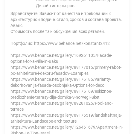
Дизайн интерьеров
Здравствуйте. Зависит от качества и требований к
архитектурной подаче, стиля, сроков и состава проекта.
Аванс.
Стоимость после тз и обсуждения всех деталей.
Портфолио: https://www.behance.net/konstant2412
https://www.behance.net/gallery/169261105/Facade-
options-for-a-villa-in-Baku
https://www.behance.net/gallery/89177015/primery-rabot-
po-arhitekture-i-dekoru-fasadov-Examples
https://www.behance.net/gallery/89176185/varianty-
dekorirovanija-fasada-osobnjaka-Options-for-deco
https://www.behance.net/gallery/89175169/eskiznoe-
predlozhenie-terrasy-dlja-domika-v-norvegii-Sket
https://www.behance.net/gallery/89281025/Pool-and-
terrace
https://www.behance.net/gallery/89175519/landshaftnaja-
arhitektura-Landscape-architecture
https://www.behance.net/gallery/126461679/Apartment-in-
Rishon-Le-Zion-Israel