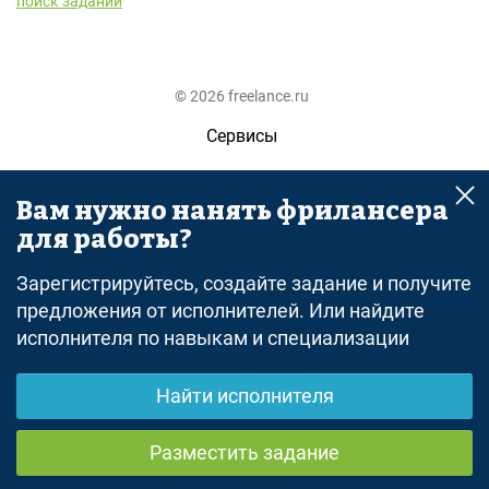
поиск заданий
© 2026 freelance.ru
Сервисы
Помощь
Вам нужно нанять фрилансера
Поиск
для работы?
Правила
Зарегистрируйтесь, создайте задание и получите
Оферта
предложения от исполнителей. Или найдите
исполнителя по навыкам и специализации
Политика конфиденциальности
Дисклеймер о ЗоЗПП
Найти исполнителя
Отказ от ответственности
Разместить задание