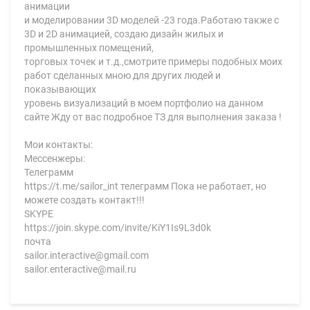
анимации
и моделировании 3D моделей -23 года.Работаю также с
3D и 2D анимацией, создаю дизайн жилых и
промышленных помещений,
торговых точек и т.д.,смотрите примеры подобных моих
работ сделанных мною для других людей и
показывающих
уровень визуализаций в моем портфолио на данном
сайте Жду от вас подробное ТЗ для выполнения заказа !
Мои контакты:
Мессенжеры:
Телеграмм
https://t.me/sailor_int телеграмм Пока не работает, но
можете создать контакт!!!
SKYPE
https://join.skype.com/invite/KiY1Is9L3d0k
почта
sailor.interactive@gmail.com
sailor.enteractive@mail.ru