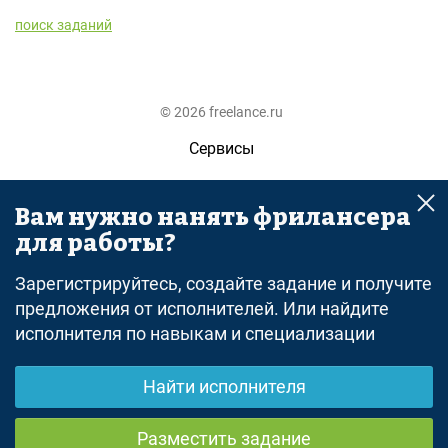
поиск заданий
© 2026 freelance.ru
Сервисы
Помощь
Вам нужно нанять фрилансера
Поиск
для работы?
Правила
Зарегистрируйтесь, создайте задание и получите
Оферта
предложения от исполнителей. Или найдите
исполнителя по навыкам и специализации
Политика конфиденциальности
Дисклеймер о ЗоЗПП
Найти исполнителя
Отказ от ответственности
Разместить задание